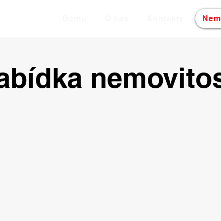
Domů
O nás
Kontakty
Nemo
abídka nemovitos