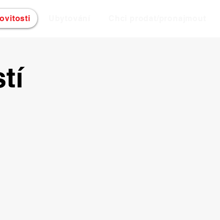
vitosti
Ubytování
Chci prodat/pronajmout
tí